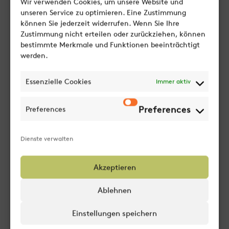
Wir verwenden Cookies, um unsere Website und
unseren Service zu optimieren. Eine Zustimmung
können Sie jederzeit widerrufen. Wenn Sie Ihre
210°C
5–7 Minuten
Zustimmung nicht erteilen oder zurückziehen, können
200°C
Backzeit
bestimmte Merkmale und Funktionen beeinträchtigt
werden.
Essenzielle Cookies
Immer aktiv
Preferences
Preferences
Dienste verwalten
Durchschnitt­liche Nähr­wert­
je 100 g
angaben
Akzeptieren
Energie
1.094 kJ / 258 kcal
Ablehnen
Fett
2,1 g
Einstellungen speichern
davon gesättigte Fettsäuren
0,2 g