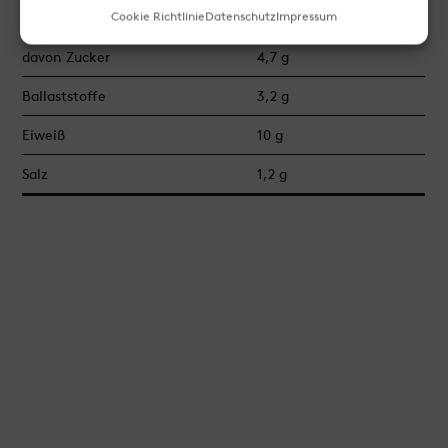
Cookie Richtlinie
Datenschutz
Impressum
Kohlenhydrate
48 g
davon Zucker
4,7 g
Ballaststoffe
3,2 g
Eiweiß
10 g
Salz
1,2 g