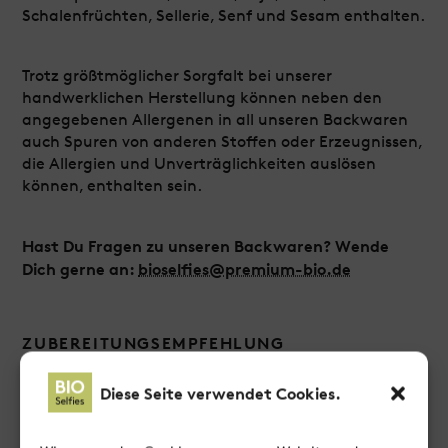
Schalenfrüchten, Sellerie, Senf und Sesam enthalten.
Trotz größtmöglicher Sorgfalt bei unserer
handwerklichen Herstellung können neben den
angegebenen Allergenen in all unseren Backwaren
auch Spuren von anderen Stoffen oder Erzeugnissen,
die Allergien und Unverträglichkeiten auslösen
können, enthalten sein.
Hast Du Fragen zu unseren Backwaren? Wende
Dich gerne an:
bioselfies@premium-bio.de
ZUBEREITUNGSEMPFEHLUNG
Ofen vorheizen, Brötchen aus der Verpackung
nehmen und fertigbacken bis sie goldbraun sind.
Diese Seite verwendet Cookies.