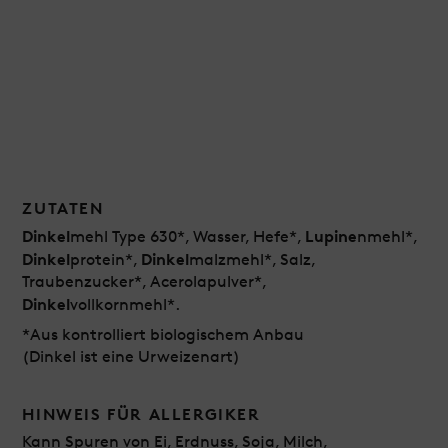
ZUTATEN
Dinkel
Lupine
mehl Type 630*, Wasser, Hefe*,
nmehl*,
Dinkel
Dinkel
protein*,
malzmehl*, Salz,
Traubenzucker*, Acerolapulver*,
Dinkel
vollkornmehl*.
*Aus kontrolliert biologischem Anbau
(Dinkel ist eine Urweizenart)
HINWEIS FÜR ALLERGIKER
Kann Spuren von Ei, Erdnuss, Soja, Milch,