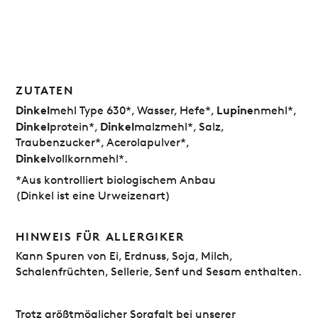
ZUTATEN
Dinkel
Lupine
mehl Type 630*, Wasser, Hefe*,
nmehl*,
Dinkel
Dinkel
protein*,
malzmehl*, Salz,
Traubenzucker*, Acerolapulver*,
Dinkel
vollkornmehl*.
*Aus kontrolliert biologischem Anbau
(Dinkel ist eine Urweizenart)
HINWEIS FÜR ALLERGIKER
Kann Spuren von Ei, Erdnuss, Soja, Milch,
Schalenfrüchten, Sellerie, Senf und Sesam enthalten.
Trotz größtmöglicher Sorgfalt bei unserer