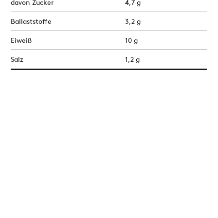
davon Zucker
4,7 g
Ballaststoffe
3,2 g
Eiweiß
10 g
Salz
1,2 g