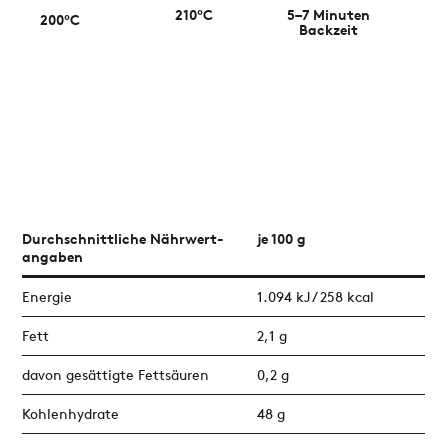
210°C
5–7 Minuten
200°C
Backzeit
Durchschnitt­liche Nähr­wert­
je 100 g
angaben
Energie
1.094 kJ / 258 kcal
Fett
2,1 g
davon gesättigte Fettsäuren
0,2 g
Kohlenhydrate
48 g